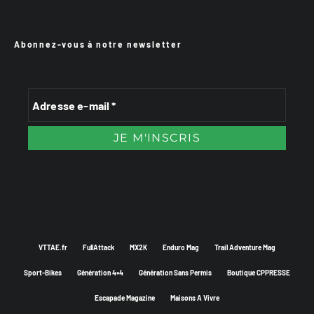
Abonnez-vous à notre newsletter
VTTAE.fr
FullAttack
MX2K
Enduro Mag
Trail Adventure Mag
Sport-Bikes
Génération 4×4
Génération Sans Permis
Boutique CPPRESSE
Escapade Magazine
Maisons A Vivre