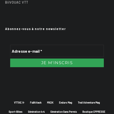
BiiVOUAC VTT
Abonnez-vous à notre newsletter
VTTAE.fr
FullAttack
MX2K
Enduro Mag
Trail Adventure Mag
Sport-Bikes
Génération 4×4
Génération Sans Permis
Boutique CPPRESSE