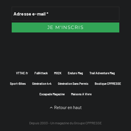
VTTAE.fr
FullAttack
MX2K
Enduro Mag
Trail Adventure Mag
Sport-Bikes
Génération 4×4
Génération Sans Permis
Boutique CPPRESSE
Escapade Magazine
Maisons A Vivre
Retour en haut
Depuis 2003 - Un magazine du
Groupe CPPRESSE