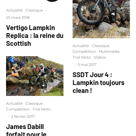
Actualité
Classique
·
25 mars 2018
Vertigo Lampkin
Replica : la reine du
Scottish
Actualité
Classique
Compétition
Multimédia
Trial Moto
Vidéos
·
5 mai 2017
SSDT Jour 4 :
Lampkin toujours
clean !
Actualité
Classique
Compétition
Trial Moto
·
2 février 2017
James Dabill
forfait pour le