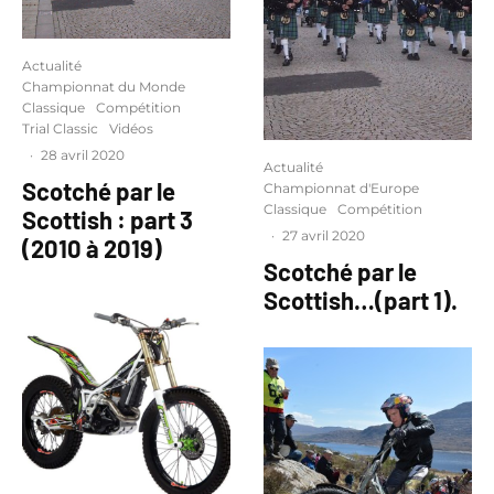
Actualité
Championnat du Monde
Classique
Compétition
Trial Classic
Vidéos
·
28 avril 2020
Actualité
Scotché par le
Championnat d'Europe
Classique
Compétition
Scottish : part 3
·
27 avril 2020
(2010 à 2019)
Scotché par le
Scottish…(part 1).