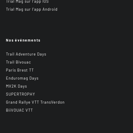
Trial Mag sur l’app IOS
Trial Mag sur l’app Android
Nos événements
Trail Adventure Days
Trail Bivouac
Paris Brest TT
Enduromag Days
MX2K Days
SUPERTROPHY
Grand Rallye VTT TransVerdon
BiiVOUAC VTT