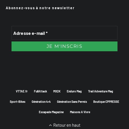
Abonnez-vous à notre newsletter
VTTAE.fr
FullAttack
MX2K
Enduro Mag
Trail Adventure Mag
Sport-Bikes
Génération 4×4
Génération Sans Permis
Boutique CPPRESSE
Escapade Magazine
Maisons A Vivre
Retour en haut