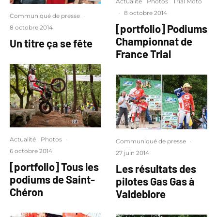
Actualité
Photos
Trial Moto
·
8 octobre 2014
Communiqué de presse
·
[portfolio] Podiums
8 octobre 2014
Championnat de
Un titre ça se fête
France Trial
Actualité
Photos
·
Communiqué de presse
·
6 octobre 2014
27 juin 2014
[portfolio] Tous les
Les résultats des
podiums de Saint-
pilotes Gas Gas à
Chéron
Valdeblore