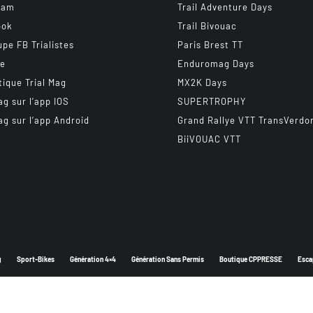
ram
Trail Adventure Days
ook
Trail Bivouac
upe FB Trialistes
Paris Brest TT
be
Enduromag Days
tique Trial Mag
MX2K Days
ag sur l’app IOS
SUPERTROPHY
ag sur l’app Android
Grand Rallye VTT TransVerdo
BiiVOUAC VTT
g
Sport-Bikes
Génération 4×4
Génération Sans Permis
Boutique CPPRESSE
Esca
Depuis 2003 - Un magazine du
Groupe CPPRESSE