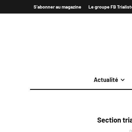
S’abonner au magazine
Le groupe FB Trialist
Actualité
Section tri
D