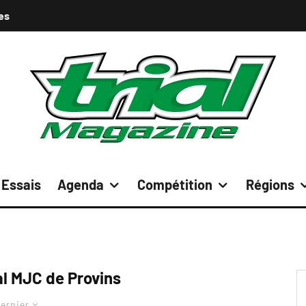
es
Essais
Agenda
Compétition
Régions
al MJC de Provins
ernier