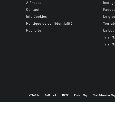
A Propos
Instag
Contact
Faceb
Info Cookies
Le gro
Politique de confidentialité
YouTu
Publicité
La bou
Trial M
Trial M
VTTAE.fr
FullAttack
MX2K
Enduro Mag
Trail Adventure Ma