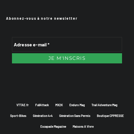
Abonnez-vous à notre newsletter
VTTAE.fr
FullAttack
MX2K
Enduro Mag
Trail Adventure Mag
Sport-Bikes
Génération 4×4
Génération Sans Permis
Boutique CPPRESSE
Escapade Magazine
Maisons A Vivre