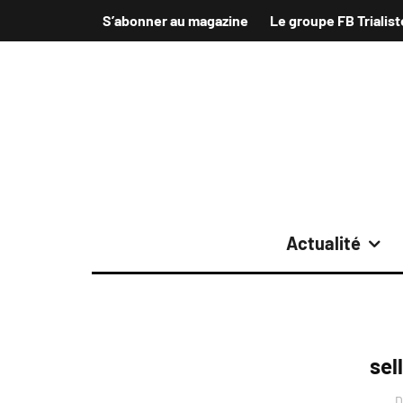
S’abonner au magazine
Le groupe FB Trialist
Actualité
sel
D