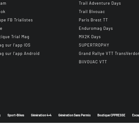
ram
Trail Adventure Days
ook
Trail Bivouac
upe FB Trialistes
Paris Brest TT
be
Enduromag Days
tique Trial Mag
MX2K Days
ag sur l’app IOS
SUPERTROPHY
ag sur l’app Android
Grand Rallye VTT TransVerdo
BiiVOUAC VTT
g
Sport-Bikes
Génération 4×4
Génération Sans Permis
Boutique CPPRESSE
Esca
Depuis 2003 - Un magazine du
Groupe CPPRESSE