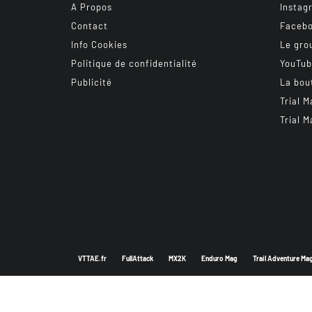
A Propos
Instag
Contact
Faceb
Info Cookies
Le gro
Politique de confidentialité
YouTu
Publicité
La bou
Trial M
Trial M
VTTAE.fr
FullAttack
MX2K
Enduro Mag
Trail Adventure Ma