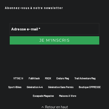
Abonnez-vous à notre newsletter
VTTAE.fr
FullAttack
MX2K
Enduro Mag
Trail Adventure Mag
Sport-Bikes
Génération 4×4
Génération Sans Permis
Boutique CPPRESSE
Escapade Magazine
Maisons A Vivre
Retour en haut