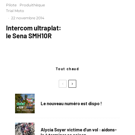
Pilote
Produithèque
Trial Moto
·
22 novembre 2014
Intercom ultraplat:
le Sena SMH10R
Tout chaud
Le nouveau numéro est dispo !
Alycia Soyer victime d’un vol : aidons-