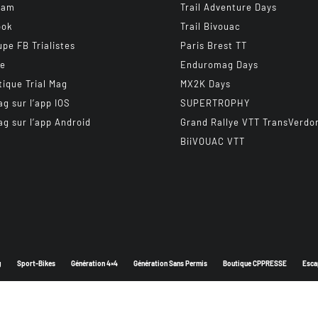
ram
Trail Adventure Days
ook
Trail Bivouac
upe FB Trialistes
Paris Brest TT
be
Enduromag Days
tique Trial Mag
MX2K Days
ag sur l’app IOS
SUPERTROPHY
ag sur l’app Android
Grand Rallye VTT TransVerdo
BiiVOUAC VTT
g
Sport-Bikes
Génération 4×4
Génération Sans Permis
Boutique CPPRESSE
Esca
Depuis 2003 - Un magazine du
Groupe CPPRESSE