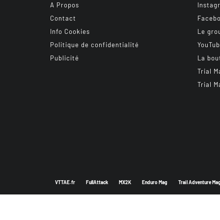
A Propos
Instag
Contact
Faceb
Info Cookies
Le gro
Politique de confidentialité
YouTu
Publicité
La bou
Trial M
Trial M
VTTAE.fr
FullAttack
MX2K
Enduro Mag
Trail Adventure Ma