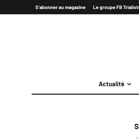
S’abonner au magazine
Le groupe FB Trialist
Actualité
S
D