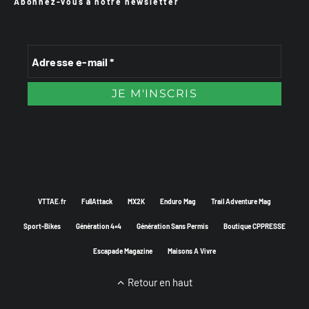
Abonnez-vous à notre newsletter
VTTAE.fr
FullAttack
MX2K
Enduro Mag
Trail Adventure Mag
Sport-Bikes
Génération 4×4
Génération Sans Permis
Boutique CPPRESSE
Escapade Magazine
Maisons A Vivre
Retour en haut