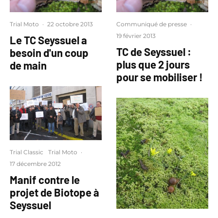
Trial Moto
·
22 octobre 2013
Communiqué de presse
·
19 février 2013
Le TC Seyssuel a
TC de Seyssuel :
besoin d'un coup
plus que 2 jours
de main
pour se mobiliser !
Trial Classic
Trial Moto
·
17 décembre 2012
Manif contre le
projet de Biotope à
Seyssuel