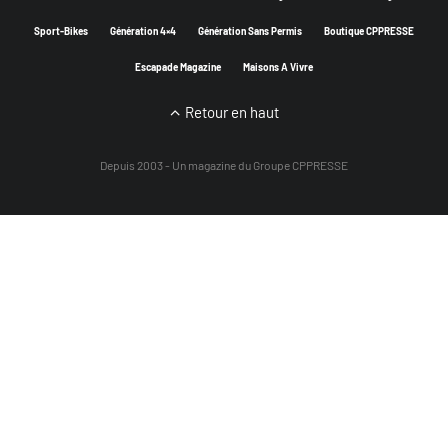
Sport-Bikes
Génération 4×4
Génération Sans Permis
Boutique CPPRESSE
Escapade Magazine
Maisons A Vivre
Retour en haut
Depuis 2003 - Un magazine du
Groupe CPPRESSE