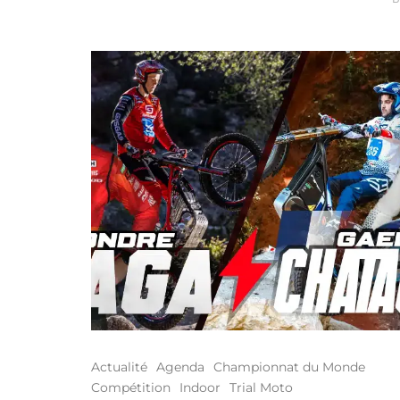
Actualité
Agenda
Championnat du Monde
Compétition
Indoor
Trial Moto