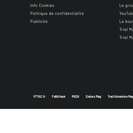
Info Cookies
Le gro
Politique de confidentialité
YouTu
Publicité
La bou
Trial M
Trial M
VTTAE.fr
FullAttack
MX2K
Enduro Mag
Trail Adventure Ma