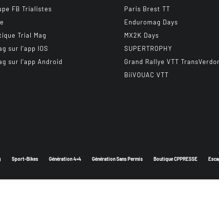
upe FB Trialistes
Paris Brest TT
be
Enduromag Days
tique Trial Mag
MX2K Days
ag sur l’app IOS
SUPERTROPHY
ag sur l’app Android
Grand Rallye VTT TransVerdo
BiiVOUAC VTT
g
Sport-Bikes
Génération 4×4
Génération Sans Permis
Boutique CPPRESSE
Esca
Depuis 2003 - Un magazine du
Groupe CPPRESSE