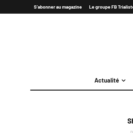
S’abonner au magazine
Le groupe FB Trialist
Actualité
S
D