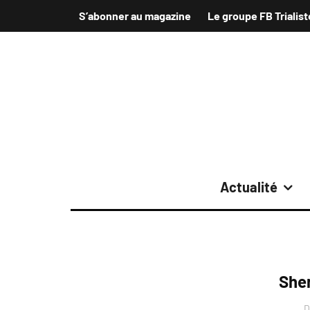
S’abonner au magazine
Le groupe FB Trialist
Actualité
She
D