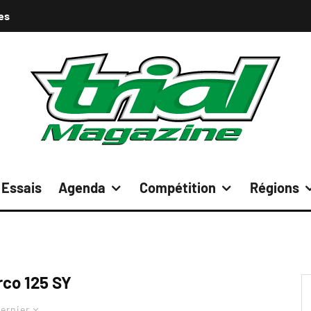
es
Essais
Agenda
Compétition
Régions
rco 125 SY
ernier