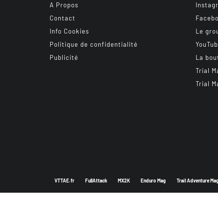
A Propos
Instag
Contact
Faceb
Info Cookies
Le gro
Politique de confidentialité
YouTu
Publicité
La bou
Trial M
Trial M
VTTAE.fr
FullAttack
MX2K
Enduro Mag
Trail Adventure Ma