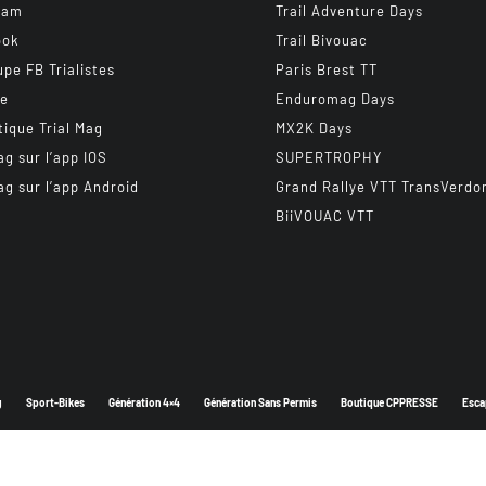
ram
Trail Adventure Days
ook
Trail Bivouac
upe FB Trialistes
Paris Brest TT
be
Enduromag Days
tique Trial Mag
MX2K Days
ag sur l’app IOS
SUPERTROPHY
ag sur l’app Android
Grand Rallye VTT TransVerdo
BiiVOUAC VTT
g
Sport-Bikes
Génération 4×4
Génération Sans Permis
Boutique CPPRESSE
Esca
Depuis 2003 - Un magazine du
Groupe CPPRESSE