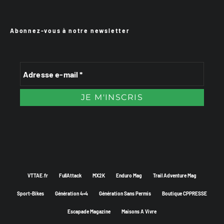
Abonnez-vous à notre newsletter
VTTAE.fr
FullAttack
MX2K
Enduro Mag
Trail Adventure Mag
Sport-Bikes
Génération 4×4
Génération Sans Permis
Boutique CPPRESSE
Escapade Magazine
Maisons A Vivre