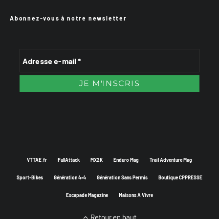
Abonnez-vous à notre newsletter
VTTAE.fr
FullAttack
MX2K
Enduro Mag
Trail Adventure Mag
Sport-Bikes
Génération 4×4
Génération Sans Permis
Boutique CPPRESSE
Escapade Magazine
Maisons A Vivre
Retour en haut