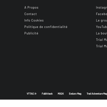
A Propos
Instag
Contact
Faceb
Info Cookies
Le gro
Politique de confidentialité
YouTu
Publicité
La bou
Trial M
Trial M
VTTAE.fr
FullAttack
MX2K
Enduro Mag
Trail Adventure Ma