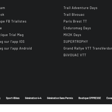
ram
Trail Adventure Days
ook
Trail Bivouac
upe FB Trialistes
Paris Brest TT
be
Enduromag Days
tique Trial Mag
MX2K Days
ag sur l’app IOS
SUPERTROPHY
ag sur l’app Android
Grand Rallye VTT TransVerdo
BiiVOUAC VTT
g
Sport-Bikes
Génération 4×4
Génération Sans Permis
Boutique CPPRESSE
Esca