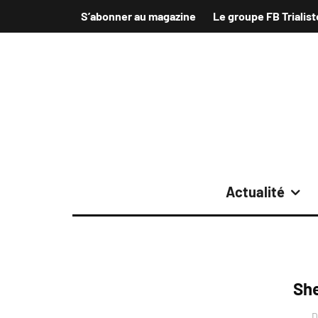
S’abonner au magazine
Le groupe FB Trialist
Actualité
She
D