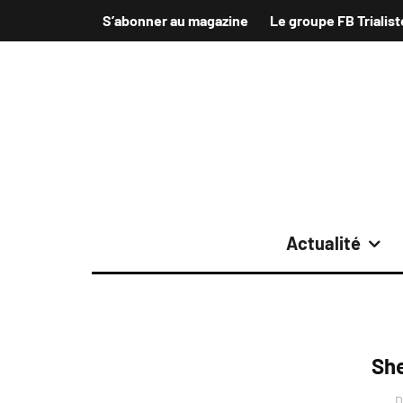
S’abonner au magazine
Le groupe FB Trialist
Actualité
She
D