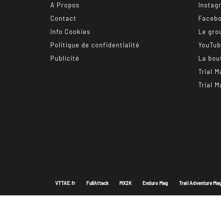
A Propos
Instag
Contact
Faceb
Info Cookies
Le gro
Politique de confidentialité
YouTu
Publicité
La bou
Trial M
Trial M
VTTAE.fr
FullAttack
MX2K
Enduro Mag
Trail Adventure Ma