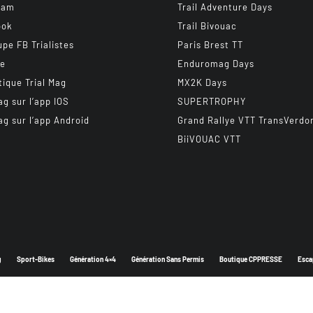
ram
Trail Adventure Days
ook
Trail Bivouac
upe FB Trialistes
Paris Brest TT
be
Enduromag Days
tique Trial Mag
MX2K Days
ag sur l’app IOS
SUPERTROPHY
ag sur l’app Android
Grand Rallye VTT TransVerdo
BiiVOUAC VTT
g
Sport-Bikes
Génération 4×4
Génération Sans Permis
Boutique CPPRESSE
Esca
Depuis 2003 - Un magazine du
Groupe CPPRESSE