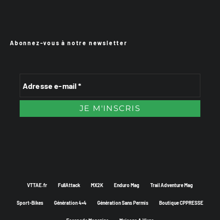
Abonnez-vous à notre newsletter
VTTAE.fr
FullAttack
MX2K
Enduro Mag
Trail Adventure Mag
Sport-Bikes
Génération 4×4
Génération Sans Permis
Boutique CPPRESSE