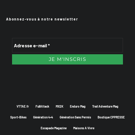
Abonnez-vous à notre newsletter
VTTAE.fr
FullAttack
MX2K
Enduro Mag
Trail Adventure Mag
Sport-Bikes
Génération 4×4
Génération Sans Permis
Boutique CPPRESSE
Escapade Magazine
Maisons A Vivre