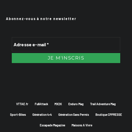
Abonnez-vous à notre newsletter
VTTAE.fr
FullAttack
MX2K
Enduro Mag
Trail Adventure Mag
Sport-Bikes
Génération 4×4
Génération Sans Permis
Boutique CPPRESSE
Escapade Magazine
Maisons A Vivre