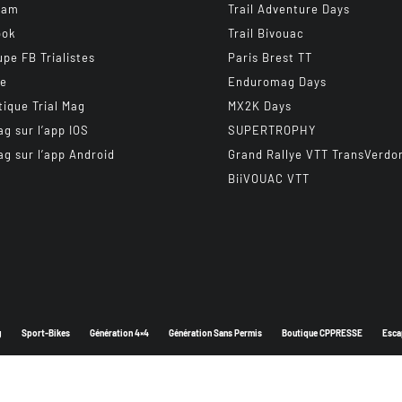
ram
Trail Adventure Days
ook
Trail Bivouac
upe FB Trialistes
Paris Brest TT
be
Enduromag Days
tique Trial Mag
MX2K Days
ag sur l’app IOS
SUPERTROPHY
ag sur l’app Android
Grand Rallye VTT TransVerdo
BiiVOUAC VTT
g
Sport-Bikes
Génération 4×4
Génération Sans Permis
Boutique CPPRESSE
Esca
Depuis 2003 - Un magazine du
Groupe CPPRESSE