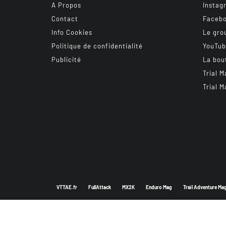
A Propos
Instag
Contact
Faceb
Info Cookies
Le gro
Politique de confidentialité
YouTu
Publicité
La bou
Trial M
Trial M
VTTAE.fr
FullAttack
MX2K
Enduro Mag
Trail Adventure Ma