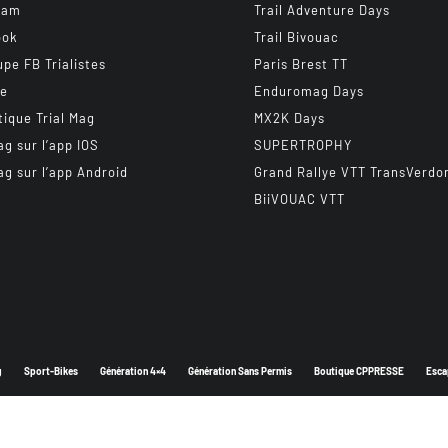
ram
Trail Adventure Days
ook
Trail Bivouac
upe FB Trialistes
Paris Brest TT
be
Enduromag Days
tique Trial Mag
MX2K Days
ag sur l’app IOS
SUPERTROPHY
ag sur l’app Android
Grand Rallye VTT TransVerdo
BiiVOUAC VTT
g
Sport-Bikes
Génération 4×4
Génération Sans Permis
Boutique CPPRESSE
Esca
Depuis 2003 - Un magazine du
Groupe CPPRESSE