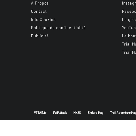
A Propos
Instag
Contact
Faceb
Info Cookies
Le gro
Politique de confidentialité
YouTu
Publicité
La bou
Trial M
Trial M
VTTAE.fr
FullAttack
MX2K
Enduro Mag
Trail Adventure Ma