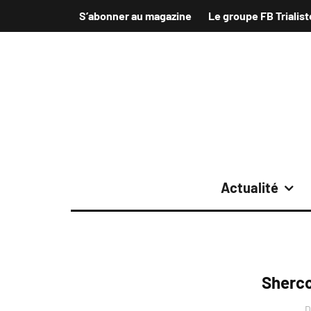
S’abonner au magazine
Le groupe FB Trialist
Actualité
Sherco
D