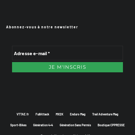
Abonnez-vous à notre newsletter
VTTAE.fr
FullAttack
MX2K
Enduro Mag
Trail Adventure Mag
Sport-Bikes
Génération 4×4
Génération Sans Permis
Boutique CPPRESSE