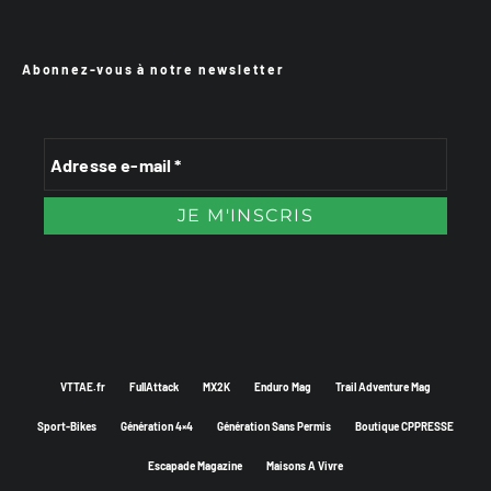
Abonnez-vous à notre newsletter
VTTAE.fr
FullAttack
MX2K
Enduro Mag
Trail Adventure Mag
Sport-Bikes
Génération 4×4
Génération Sans Permis
Boutique CPPRESSE
Escapade Magazine
Maisons A Vivre