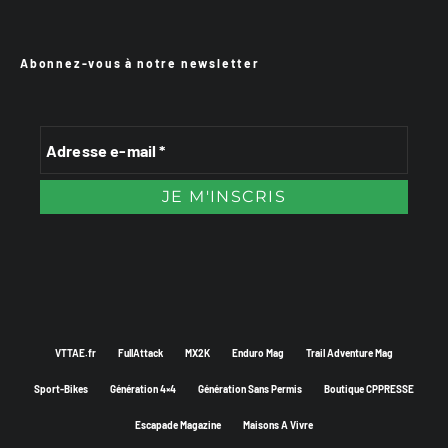
Abonnez-vous à notre newsletter
VTTAE.fr
FullAttack
MX2K
Enduro Mag
Trail Adventure Mag
Sport-Bikes
Génération 4×4
Génération Sans Permis
Boutique CPPRESSE
Escapade Magazine
Maisons A Vivre