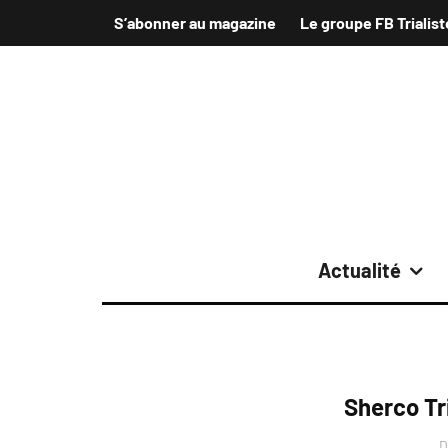
S’abonner au magazine
Le groupe FB Trialist
Actualité
Sherco Tr
D