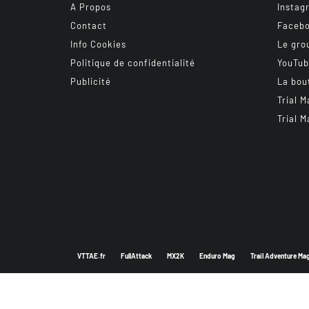
A Propos
Instag
Contact
Faceb
Info Cookies
Le gro
Politique de confidentialité
YouTu
Publicité
La bou
Trial M
Trial M
VTTAE.fr
FullAttack
MX2K
Enduro Mag
Trail Adventure Ma