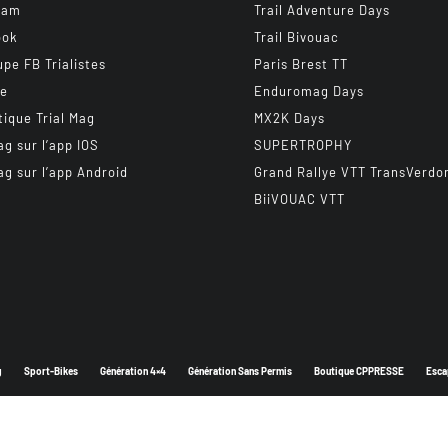
ram
Trail Adventure Days
ook
Trail Bivouac
upe FB Trialistes
Paris Brest TT
be
Enduromag Days
tique Trial Mag
MX2K Days
ag sur l’app IOS
SUPERTROPHY
ag sur l’app Android
Grand Rallye VTT TransVerdo
BiiVOUAC VTT
g
Sport-Bikes
Génération 4×4
Génération Sans Permis
Boutique CPPRESSE
Esca
Depuis 2003 - Un magazine du
Groupe CPPRESSE