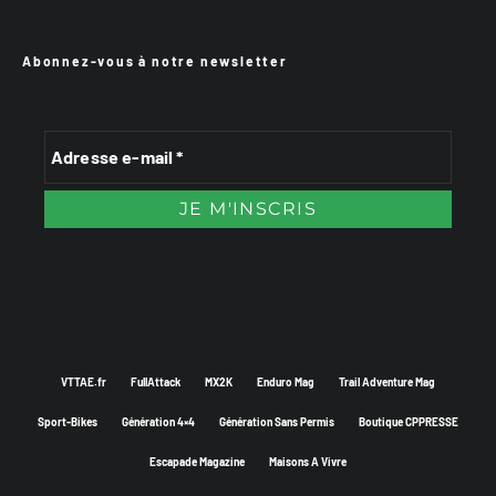
Abonnez-vous à notre newsletter
VTTAE.fr
FullAttack
MX2K
Enduro Mag
Trail Adventure Mag
Sport-Bikes
Génération 4×4
Génération Sans Permis
Boutique CPPRESSE
Escapade Magazine
Maisons A Vivre