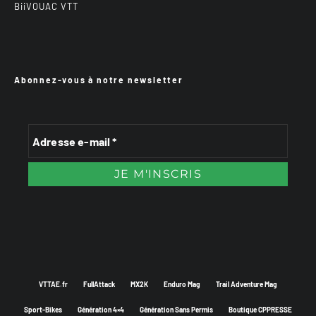
BiiVOUAC VTT
Abonnez-vous à notre newsletter
VTTAE.fr
FullAttack
MX2K
Enduro Mag
Trail Adventure Mag
Sport-Bikes
Génération 4×4
Génération Sans Permis
Boutique CPPRESSE