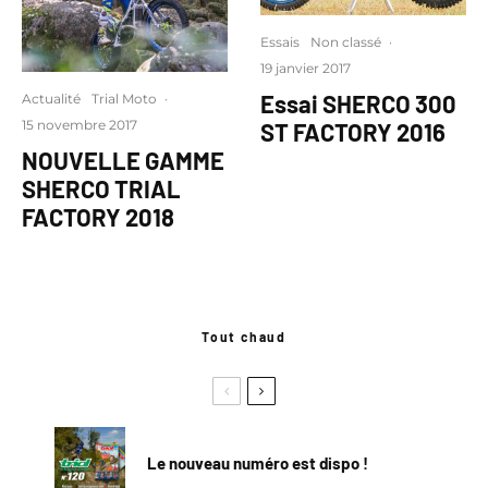
Essais
Non classé
·
19 janvier 2017
Essai SHERCO 300
Actualité
Trial Moto
·
15 novembre 2017
ST FACTORY 2016
NOUVELLE GAMME
SHERCO TRIAL
FACTORY 2018
Tout chaud
Le nouveau numéro est dispo !