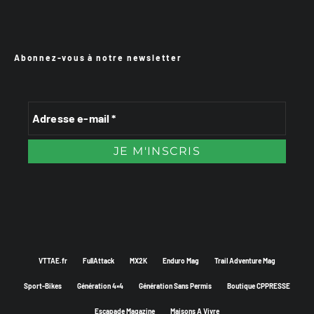
Abonnez-vous à notre newsletter
VTTAE.fr
FullAttack
MX2K
Enduro Mag
Trail Adventure Mag
Sport-Bikes
Génération 4×4
Génération Sans Permis
Boutique CPPRESSE
Escapade Magazine
Maisons A Vivre