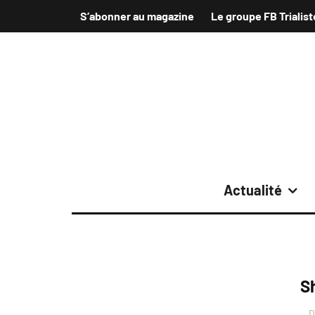
S’abonner au magazine
Le groupe FB Trialist
Actualité
S
D