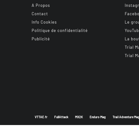
A Propos
Instag
Contact
Faceb
Info Cookies
Le gro
Politique de confidentialité
YouTu
Publicité
La bou
Trial M
Trial M
VTTAE.fr
FullAttack
MX2K
Enduro Mag
Trail Adventure Ma