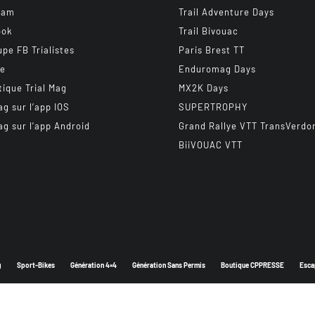
ram
Trail Adventure Days
ook
Trail Bivouac
upe FB Trialistes
Paris Brest TT
be
Enduromag Days
tique Trial Mag
MX2K Days
ag sur l’app IOS
SUPERTROPHY
ag sur l’app Android
Grand Rallye VTT TransVerdo
BiiVOUAC VTT
g
Sport-Bikes
Génération 4×4
Génération Sans Permis
Boutique CPPRESSE
Esca
Depuis 2003 - Un magazine du
Groupe CPPRESSE