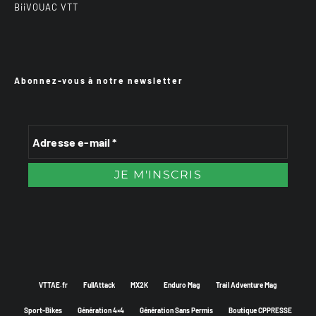
BiiVOUAC VTT
Abonnez-vous à notre newsletter
VTTAE.fr
FullAttack
MX2K
Enduro Mag
Trail Adventure Mag
Sport-Bikes
Génération 4×4
Génération Sans Permis
Boutique CPPRESSE