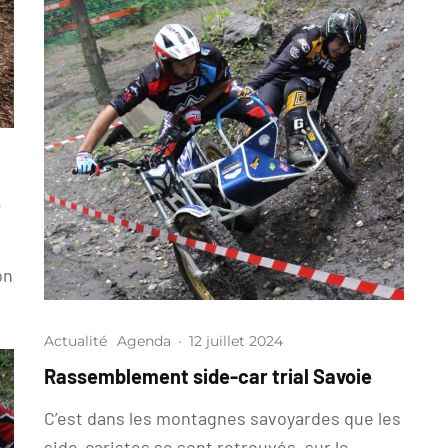
e
on
Actualité
Agenda
·
12 juillet 2024
Rassemblement side-car trial Savoie
C’est dans les montagnes savoyardes que les
side-caristes se sont retrouvés, sur le