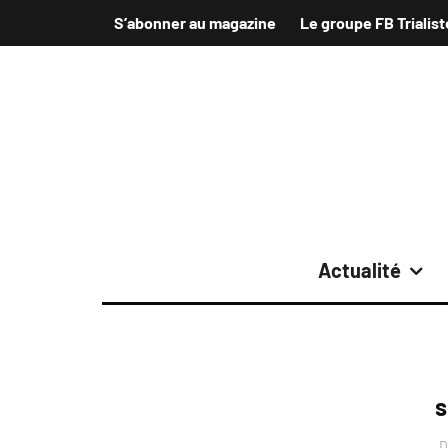
S’abonner au magazine
Le groupe FB Trialist
Actualité
s
D