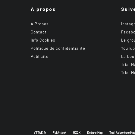
A propos
Suiv
A Propos
Instag
Contact
Faceb
Info Cookies
Le gro
Politique de confidentialité
YouTu
Publicité
La bou
Trial M
Trial M
VTTAE.fr
FullAttack
MX2K
Enduro Mag
Trail Adventure Ma