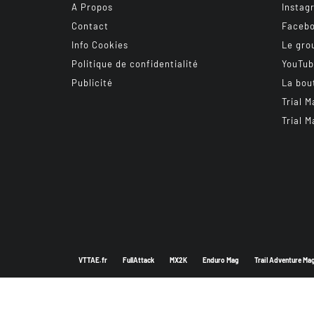
A Propos
Instag
Contact
Faceb
Info Cookies
Le gro
Politique de confidentialité
YouTu
Publicité
La bou
Trial M
Trial M
VTTAE.fr
FullAttack
MX2K
Enduro Mag
Trail Adventure Ma