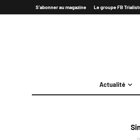
S’abonner au magazine
Le groupe FB Trialist
Actualité
Si
D