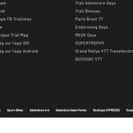
ram
Trail Adventure Days
ook
Trail Bivouac
upe FB Trialistes
Paris Brest TT
be
Enduromag Days
tique Trial Mag
MX2K Days
ag sur l’app IOS
SUPERTROPHY
ag sur l’app Android
Grand Rallye VTT TransVerdo
BiiVOUAC VTT
g
Sport-Bikes
Génération 4×4
Génération Sans Permis
Boutique CPPRESSE
Esca
Depuis 2003 - Un magazine du
Groupe CPPRESSE