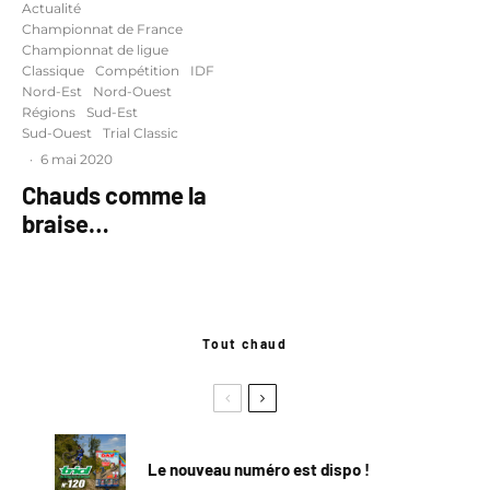
Actualité
Championnat de France
Championnat de ligue
Classique
Compétition
IDF
Nord-Est
Nord-Ouest
Régions
Sud-Est
Sud-Ouest
Trial Classic
·
6 mai 2020
Chauds comme la
braise…
Tout chaud
Le nouveau numéro est dispo !