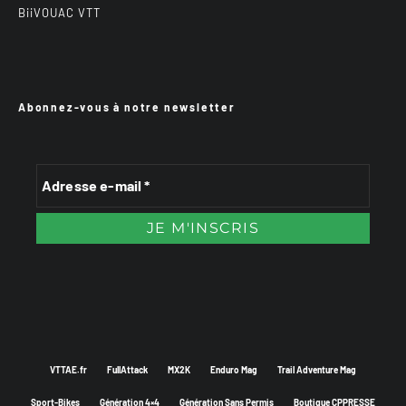
BiiVOUAC VTT
Abonnez-vous à notre newsletter
VTTAE.fr
FullAttack
MX2K
Enduro Mag
Trail Adventure Mag
Sport-Bikes
Génération 4×4
Génération Sans Permis
Boutique CPPRESSE