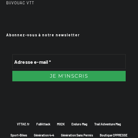
BiiVOUAC VTT
Abonnez-vous à notre newsletter
VTTAE.fr
FullAttack
MX2K
Enduro Mag
Trail Adventure Mag
Sport-Bikes
Génération 4×4
Génération Sans Permis
Boutique CPPRESSE