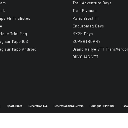
ram
Trail Adventure Days
ook
Trail Bivouac
upe FB Trialistes
Paris Brest TT
be
Enduromag Days
tique Trial Mag
MX2K Days
ag sur l’app IOS
SUPERTROPHY
ag sur l’app Android
Grand Rallye VTT TransVerdo
BiiVOUAC VTT
g
Sport-Bikes
Génération 4×4
Génération Sans Permis
Boutique CPPRESSE
Esca
Depuis 2003 - Un magazine du
Groupe CPPRESSE