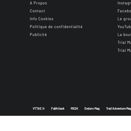
A Propos
Instag
Contact
Faceb
Info Cookies
Le gro
Politique de confidentialité
YouTu
Publicité
La bou
Trial M
Trial M
VTTAE.fr
FullAttack
MX2K
Enduro Mag
Trail Adventure Ma