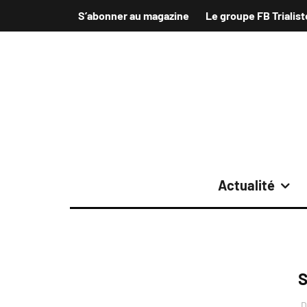
S’abonner au magazine
Le groupe FB Trialist
Actualité
D