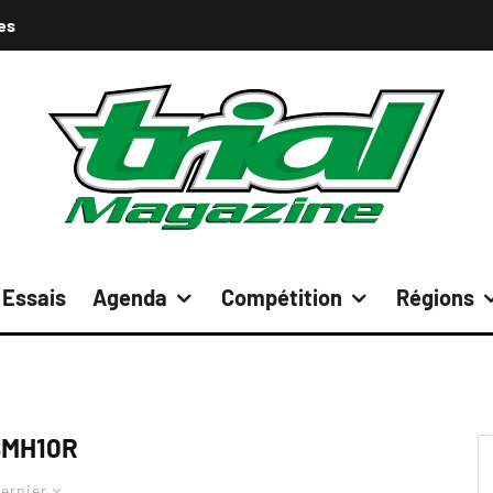
es
Essais
Agenda
Compétition
Régions
SMH10R
ernier