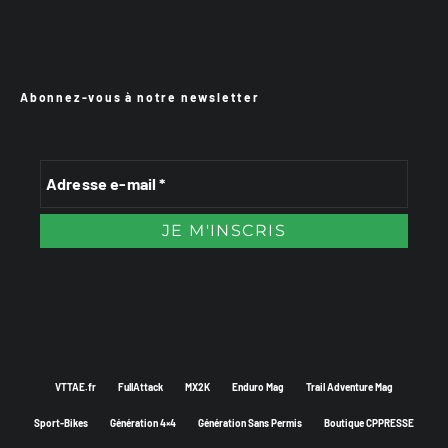
Abonnez-vous à notre newsletter
VTTAE.fr
FullAttack
MX2K
Enduro Mag
Trail Adventure Mag
Sport-Bikes
Génération 4×4
Génération Sans Permis
Boutique CPPRESSE