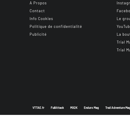
A Propos
Instag
Contact
Faceb
Info Cookies
Le gro
Politique de confidentialité
YouTu
Publicité
La bou
Trial M
Trial M
VTTAE.fr
FullAttack
MX2K
Enduro Mag
Trail Adventure Ma