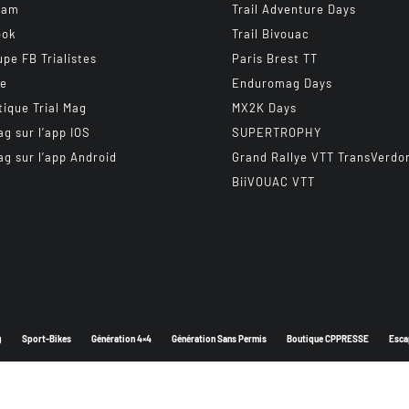
ram
Trail Adventure Days
ook
Trail Bivouac
upe FB Trialistes
Paris Brest TT
be
Enduromag Days
tique Trial Mag
MX2K Days
ag sur l’app IOS
SUPERTROPHY
ag sur l’app Android
Grand Rallye VTT TransVerdo
BiiVOUAC VTT
g
Sport-Bikes
Génération 4×4
Génération Sans Permis
Boutique CPPRESSE
Esca
Depuis 2003 - Un magazine du
Groupe CPPRESSE