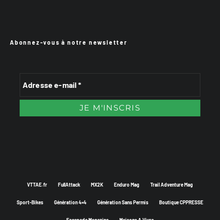
Abonnez-vous à notre newsletter
VTTAE.fr
FullAttack
MX2K
Enduro Mag
Trail Adventure Mag
Sport-Bikes
Génération 4×4
Génération Sans Permis
Boutique CPPRESSE
Escapade Magazine
Maisons A Vivre