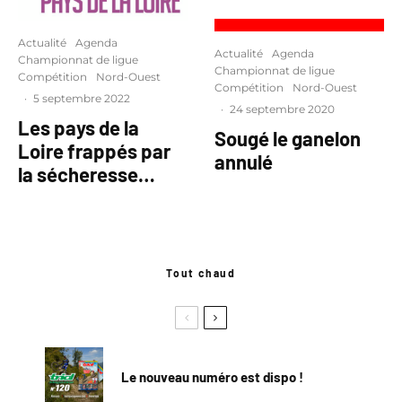
Actualité
Agenda
Actualité
Agenda
Championnat de ligue
Championnat de ligue
Compétition
Nord-Ouest
Compétition
Nord-Ouest
·
5 septembre 2022
·
24 septembre 2020
Les pays de la
Sougé le ganelon
Loire frappés par
annulé
la sécheresse…
Tout chaud
Le nouveau numéro est dispo !