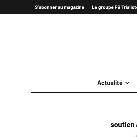
S’abonner au magazine
Le groupe FB Trialist
Actualité
soutien
D