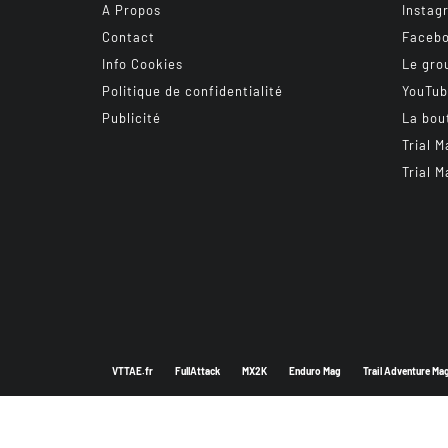
A Propos
Instag
Contact
Faceb
Info Cookies
Le gro
Politique de confidentialité
YouTu
Publicité
La bou
Trial M
Trial M
VTTAE.fr
FullAttack
MX2K
Enduro Mag
Trail Adventure Ma