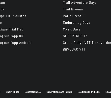
ram
Trail Adventure Days
ook
Trail Bivouac
upe FB Trialistes
Paris Brest TT
be
Enduromag Days
tique Trial Mag
MX2K Days
ag sur l’app IOS
SUPERTROPHY
ag sur l’app Android
Grand Rallye VTT TransVerdo
BiiVOUAC VTT
g
Sport-Bikes
Génération 4×4
Génération Sans Permis
Boutique CPPRESSE
Esca
Depuis 2003 - Un magazine du
Groupe CPPRESSE