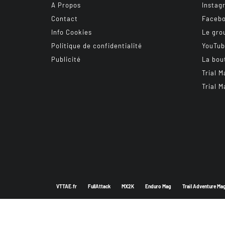
A Propos
Instag
Contact
Faceb
Info Cookies
Le gro
Politique de confidentialité
YouTu
Publicité
La bou
Trial M
Trial M
VTTAE.fr
FullAttack
MX2K
Enduro Mag
Trail Adventure Ma