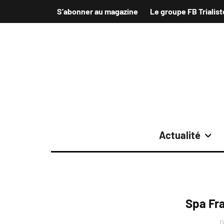
S’abonner au magazine
Le groupe FB Trialist
Actualité
Spa Fr
D