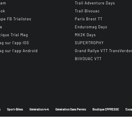
ram
Trail Adventure Days
ook
Trail Bivouac
upe FB Trialistes
Paris Brest TT
be
Enduromag Days
tique Trial Mag
MX2K Days
ag sur l’app IOS
SUPERTROPHY
ag sur l’app Android
Grand Rallye VTT TransVerdo
BiiVOUAC VTT
g
Sport-Bikes
Génération 4×4
Génération Sans Permis
Boutique CPPRESSE
Esca
Depuis 2003 - Un magazine du
Groupe CPPRESSE