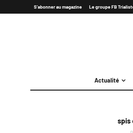
S’abonner au magazine
Le groupe FB Trialist
Actualité
spis
D