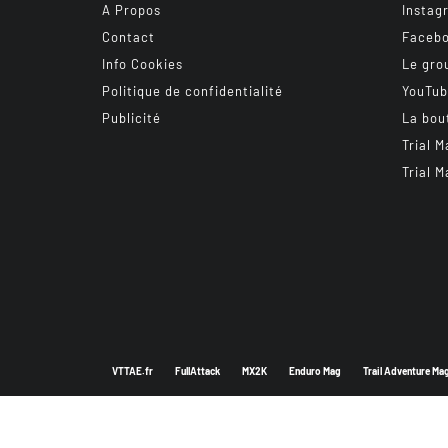
A Propos
Instag
Contact
Faceb
Info Cookies
Le gro
Politique de confidentialité
YouTu
Publicité
La bou
Trial M
Trial M
VTTAE.fr
FullAttack
MX2K
Enduro Mag
Trail Adventure Ma