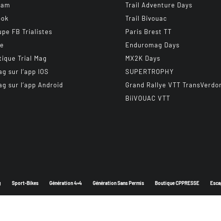
ram
Trail Adventure Days
ook
Trail Bivouac
upe FB Trialistes
Paris Brest TT
be
Enduromag Days
tique Trial Mag
MX2K Days
ag sur l’app IOS
SUPERTROPHY
ag sur l’app Android
Grand Rallye VTT TransVerdo
BiiVOUAC VTT
g
Sport-Bikes
Génération 4×4
Génération Sans Permis
Boutique CPPRESSE
Esca
Depuis 2003 - Un magazine du
Groupe CPPRESSE