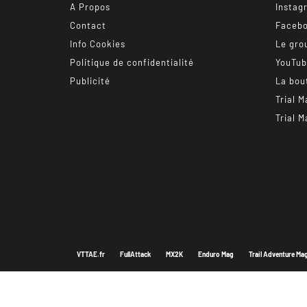
A Propos
Instag
Contact
Faceb
Info Cookies
Le gro
Politique de confidentialité
YouTu
Publicité
La bou
Trial M
Trial M
VTTAE.fr
FullAttack
MX2K
Enduro Mag
Trail Adventure Ma