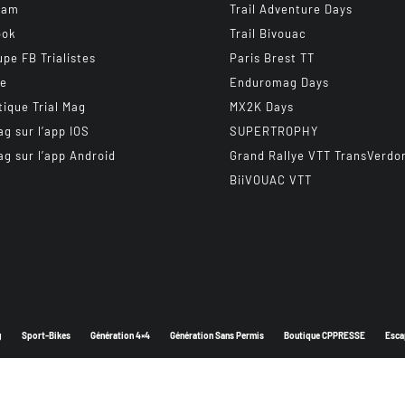
ram
Trail Adventure Days
ook
Trail Bivouac
upe FB Trialistes
Paris Brest TT
be
Enduromag Days
tique Trial Mag
MX2K Days
ag sur l’app IOS
SUPERTROPHY
ag sur l’app Android
Grand Rallye VTT TransVerdo
BiiVOUAC VTT
g
Sport-Bikes
Génération 4×4
Génération Sans Permis
Boutique CPPRESSE
Esca
Depuis 2003 - Un magazine du
Groupe CPPRESSE