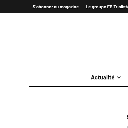
S’abonner au magazine
Le groupe FB Trialist
Actualité
D