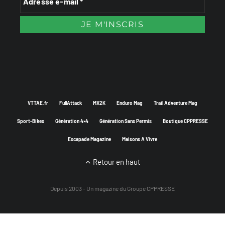
VTTAE.fr
FullAttack
MX2K
Enduro Mag
Trail Adventure Mag
Sport-Bikes
Génération 4×4
Génération Sans Permis
Boutique CPPRESSE
Escapade Magazine
Maisons A Vivre
Retour en haut
Depuis 2003 - Un magazine du
Groupe CPPRESSE