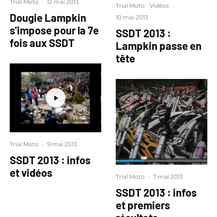
Trial Moto
·
12 mai 2013
Trial Moto
Vidéos
·
Dougie Lampkin
10 mai 2013
s'impose pour la 7e
SSDT 2013 :
fois aux SSDT
Lampkin passe en
tête
Trial Moto
·
9 mai 2013
SSDT 2013 : infos
et vidéos
Trial Moto
·
7 mai 2013
SSDT 2013 : infos
et premiers