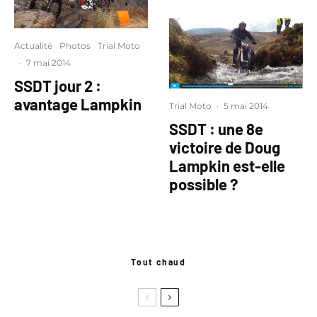
Actualité
Photos
Trial Moto
·
7 mai 2014
SSDT jour 2 :
avantage Lampkin
Trial Moto
·
5 mai 2014
SSDT : une 8e
victoire de Doug
Lampkin est-elle
possible ?
Tout chaud