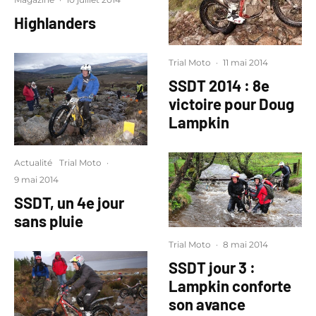
Highlanders
Trial Moto
·
11 mai 2014
SSDT 2014 : 8e
victoire pour Doug
Lampkin
Actualité
Trial Moto
·
9 mai 2014
SSDT, un 4e jour
sans pluie
Trial Moto
·
8 mai 2014
SSDT jour 3 :
Lampkin conforte
son avance