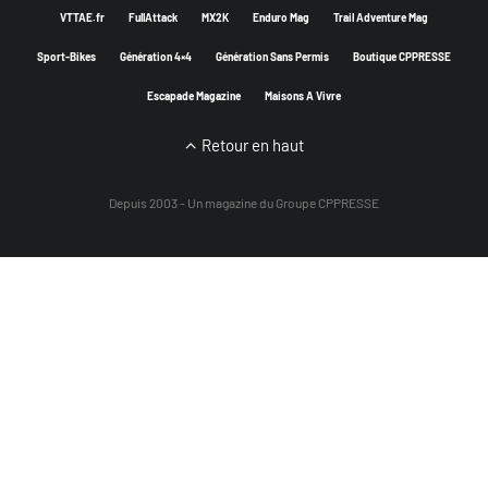
VTTAE.fr
FullAttack
MX2K
Enduro Mag
Trail Adventure Mag
Sport-Bikes
Génération 4×4
Génération Sans Permis
Boutique CPPRESSE
Escapade Magazine
Maisons A Vivre
Retour en haut
Depuis 2003 - Un magazine du
Groupe CPPRESSE