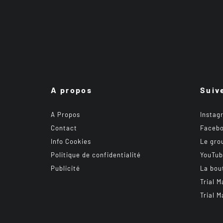
A propos
Suiv
A Propos
Instag
Contact
Faceb
Info Cookies
Le gro
Politique de confidentialité
YouTu
Publicité
La bou
Trial M
Trial M