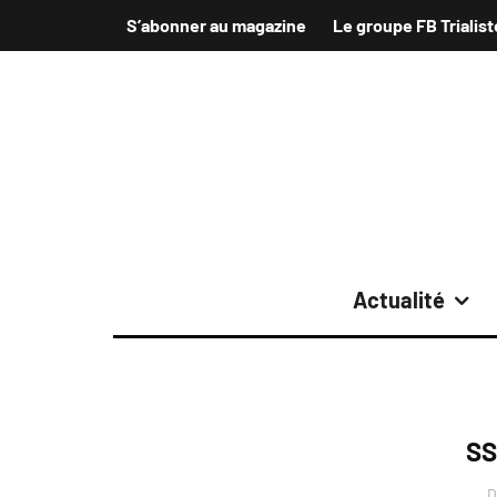
S’abonner au magazine
Le groupe FB Trialist
Actualité
SS
D