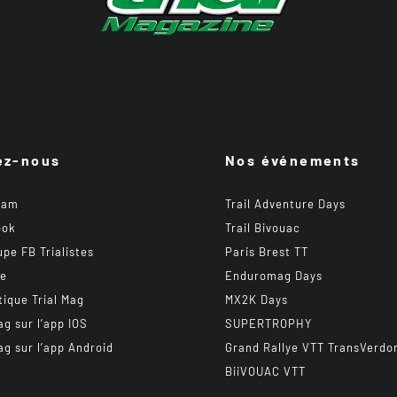
ez-nous
Nos événements
ram
Trail Adventure Days
ook
Trail Bivouac
upe FB Trialistes
Paris Brest TT
be
Enduromag Days
tique Trial Mag
MX2K Days
ag sur l’app IOS
SUPERTROPHY
ag sur l’app Android
Grand Rallye VTT TransVerdo
BiiVOUAC VTT