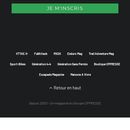
VTTAE.fr
FullAttack
MX2K
Enduro Mag
Trail Adventure Mag
Sport-Bikes
Génération 4×4
Génération Sans Permis
Boutique CPPRESSE
Escapade Magazine
Maisons A Vivre
Retour en haut
Depuis 2003 - Un magazine du
Groupe CPPRESSE