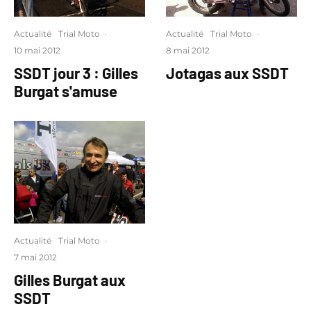
Actualité
Trial Moto
·
Actualité
Trial Moto
·
10 mai 2012
8 mai 2012
SSDT jour 3 : Gilles
Jotagas aux SSDT
Burgat s'amuse
Actualité
Trial Moto
·
7 mai 2012
Gilles Burgat aux
SSDT