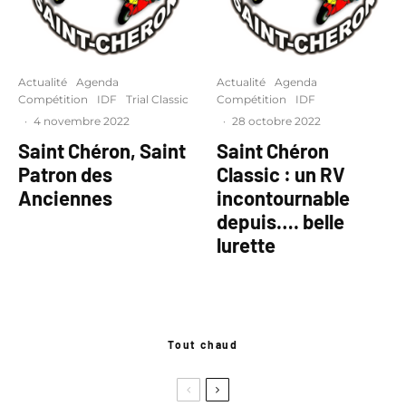
Actualité
Agenda
Actualité
Agenda
Compétition
IDF
Trial Classic
Compétition
IDF
·
4 novembre 2022
·
28 octobre 2022
Saint Chéron, Saint
Saint Chéron
Patron des
Classic : un RV
Anciennes
incontournable
depuis…. belle
lurette
Tout chaud