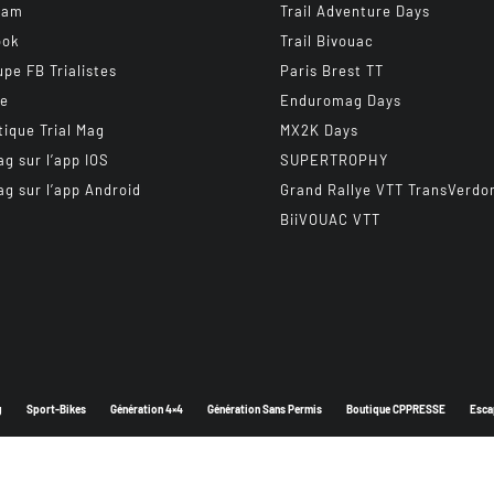
ram
Trail Adventure Days
ook
Trail Bivouac
upe FB Trialistes
Paris Brest TT
be
Enduromag Days
tique Trial Mag
MX2K Days
ag sur l’app IOS
SUPERTROPHY
ag sur l’app Android
Grand Rallye VTT TransVerdo
BiiVOUAC VTT
g
Sport-Bikes
Génération 4×4
Génération Sans Permis
Boutique CPPRESSE
Esca
Depuis 2003 - Un magazine du
Groupe CPPRESSE