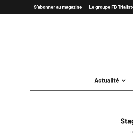
S’abonner au magazine
Le groupe FB Trialist
Actualité
Stag
D