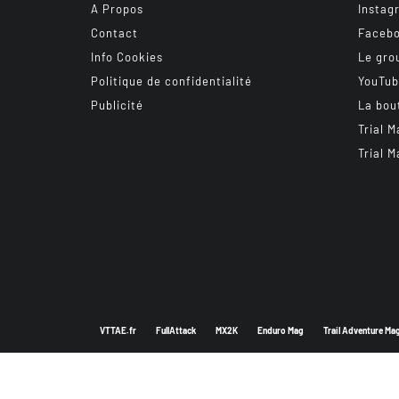
A Propos
Instag
Contact
Faceb
Info Cookies
Le gro
Politique de confidentialité
YouTu
Publicité
La bou
Trial M
Trial M
VTTAE.fr
FullAttack
MX2K
Enduro Mag
Trail Adventure Ma